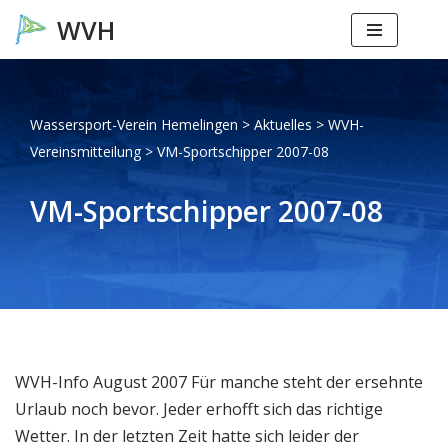
Zum
Inhalt
springen
Wassersport-Verein Hemelingen
>
Aktuelles
>
WVH-
Vereinsmitteilung
>
VM-Sportschipper 2007-08
VM-Sportschipper 2007-08
WVH-Info August 2007 Für manche steht der ersehnte
Urlaub noch bevor. Jeder erhofft sich das richtige
Wetter. In der letzten Zeit hatte sich leider der