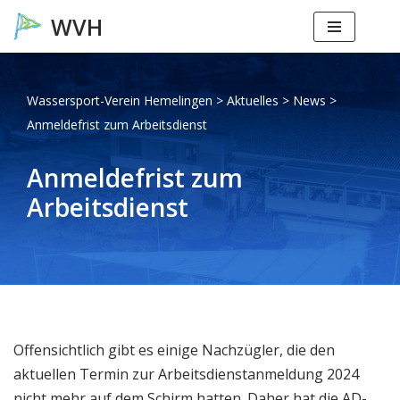
Zum
Inhalt
springen
Wassersport-Verein Hemelingen
>
Aktuelles
>
News
>
Anmeldefrist zum Arbeitsdienst
Anmeldefrist zum
Arbeitsdienst
Offensichtlich gibt es einige Nachzügler, die den
aktuellen Termin zur Arbeitsdienstanmeldung 2024
nicht mehr auf dem Schirm hatten. Daher hat die AD-