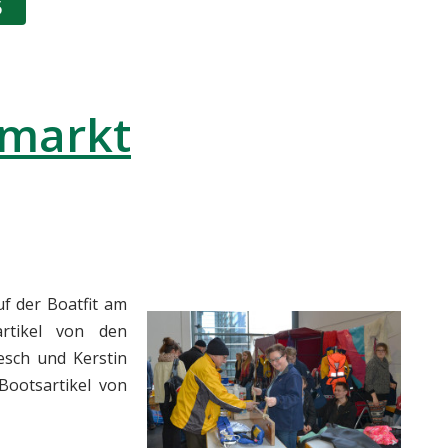
5
hmarkt
f der Boatfit am
rtikel von den
esch und Kerstin
ootsartikel von